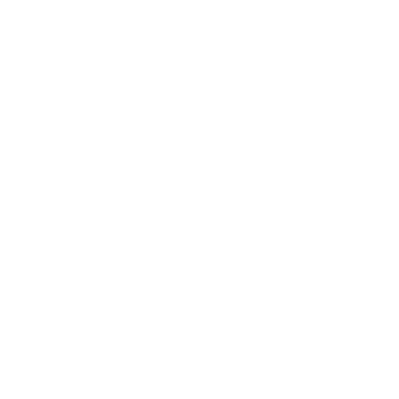
HOME
CHI SIAMO
PRODOTTI
REALIZZAZIONI