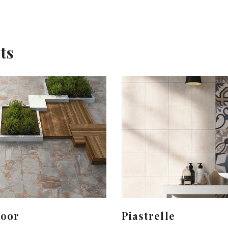
ts
door
Piastrelle