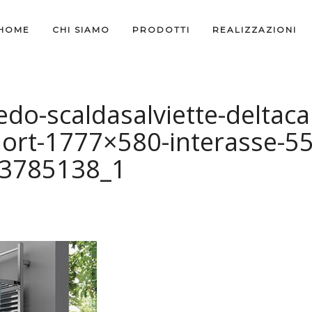
HOME
CHI SIAMO
PRODOTTI
REALIZZAZIONI
do-scaldasalviette-deltaca
ort-1777×580-interasse-55
3785138_1